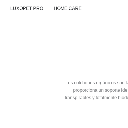
Ir
Abrir LUXOPET PRO
Abrir HOME CARE
LUXOPET PRO
HOME CARE
al
contenido
Los colchones orgánicos son la 
proporciona un soporte idea
transpirables y totalmente bio