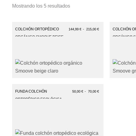
Mostrando los 5 resultados
Rango
de
COLCHÓN ORTOPÉDICO
COLCHÓN O
144,99
€
-
215,00
€
precios:
desde
ORGÁNICO SMOOVE BEIGE
ORGÁNICO S
144,99 €
CLARO
CLARO
hasta
215,00 €
Rango
de
FUNDA COLCHÓN
50,00
€
-
70,00
€
precios:
desde
ORTOPÉDICO ECOLÓGICA
50,00 €
hasta
70,00 €