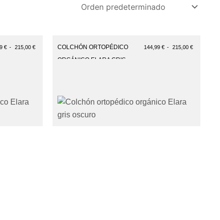
Rango
de
COLCHÓN ORTOPÉDICO
99
€
-
215,00
€
144,99
€
-
215,00
€
:
precios:
desde
ORGÁNICO ELARA GRIS
 €
144,99 €
OSCURO
hasta
 €
215,00 €