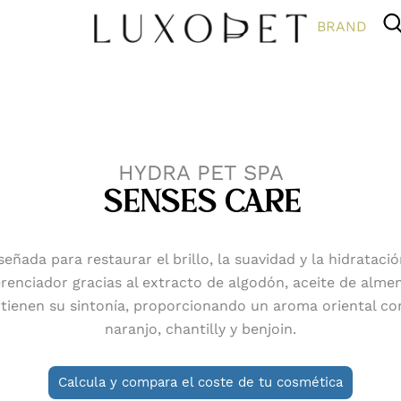
BRAND
HYDRA PET SPA
SENSES CARE
señada para restaurar el brillo, la suavidad y la hidrataci
enciador gracias al extracto de algodón, aceite de almen
ienen su sintonía, proporcionando un aroma oriental con n
naranjo, chantilly y benjoin.
Calcula y compara el coste de tu cosmética