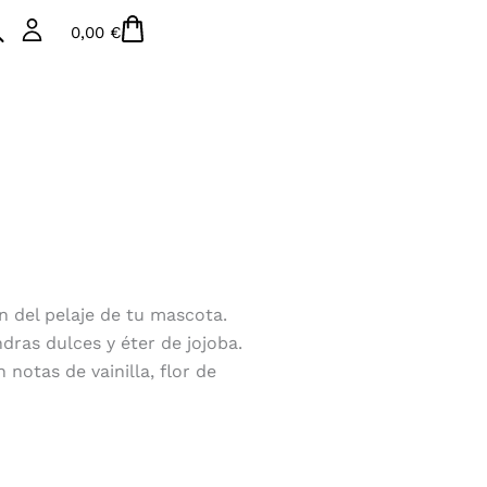
Carrito
0,00
€
ón del pelaje de tu mascota.
dras dulces y éter de jojoba.
otas de vainilla, flor de