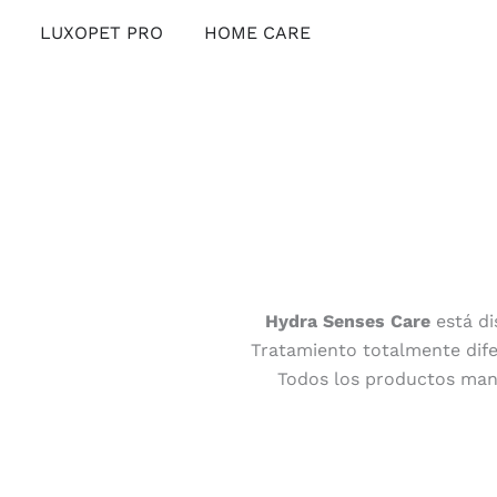
Ir
Abrir LUXOPET PRO
Abrir HOME CARE
LUXOPET PRO
HOME CARE
al
contenido
Hydra Senses Care
está di
Tratamiento totalmente difer
Todos los productos mant