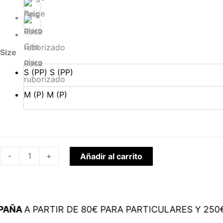
Beige
Gris
Size
claro
Rosa
S (PP)
S (PP)
ruborizado
M (P)
M (P)
-
+
Añadir al carrito
A
A PARTIR DE 80€ PARA PARTICULARES Y 250€ P