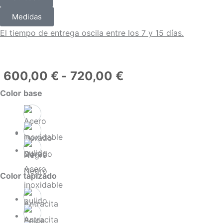
Medidas
El tiempo de entrega oscila entre los 7 y 15 días.
Rango
600,00
€
-
720,00
€
de
Camelia
Color base
precios:
Antracita
desde
-
600,00 €
Base
hasta
Inox
720,00 €
Dorado
cantidad
Acero
Negro
Color tapizado
inoxidable
pulido
Antracita