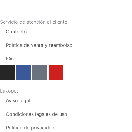
Servicio de atención al cliente
Contacto
Política de venta y reembolso
FAQ
I
F
T
Y
n
a
i
o
s
c
k
u
t
e
t
t
Luxopet
a
b
o
u
Aviso legal
g
o
k
b
r
o
e
Condiciones legales de uso
a
k
m
Política de privacidad