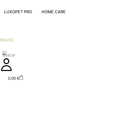
Ir
al
Abrir LUXOPET PRO
Abrir HOME CARE
LUXOPET PRO
HOME CARE
contenido
BRAND
Carrito
0,00
€