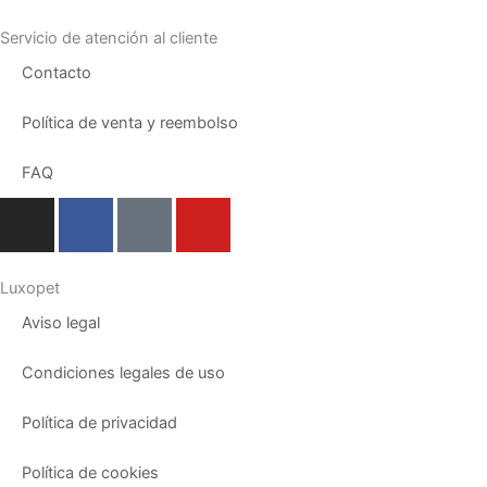
Servicio de atención al cliente
Contacto
Política de venta y reembolso
FAQ
I
F
T
Y
n
a
i
o
s
c
k
u
t
e
t
t
Luxopet
a
b
o
u
Aviso legal
g
o
k
b
r
o
e
Condiciones legales de uso
a
k
m
Política de privacidad
Política de cookies