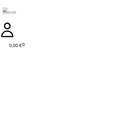
Ir
al
contenido
Carrito
0
0,00
€