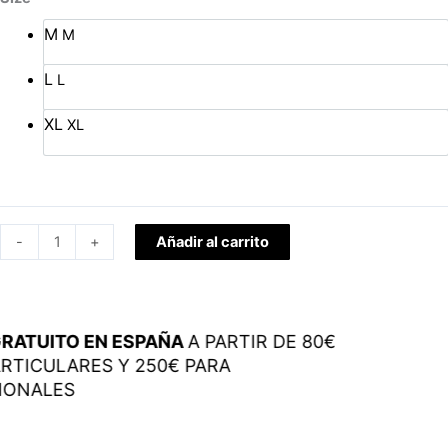
Milano
M
M
Tag
Negro
L
L
cantidad
XL
XL
-
+
Añadir al carrito
RATUITO EN ESPAÑA
A PARTIR DE 80€
RTICULARES Y 250€ PARA
IONALES