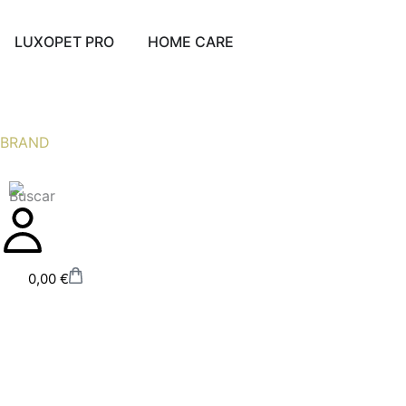
Ir
al
Abrir LUXOPET PRO
Abrir HOME CARE
LUXOPET PRO
HOME CARE
contenido
BRAND
Carrito
0,00
€