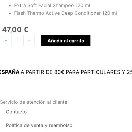
Extra Soft Facial Shampoo 120 ml
Flash Thermo Active Deep Conditioner 120 ml
47,00
€
Hydra
-
+
Añadir al carrito
Experience
Set
cantidad
PAÑA
A PARTIR DE 80€ PARA PARTICULARES Y 250
Servicio de atención al cliente
Contacto
Política de venta y reembolso