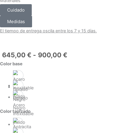
Materiales
Cuidado
Medidas
El tiempo de entrega oscila entre los 7 y 15 días.
Rango
645,00
€
-
900,00
€
de
Kensington
Color base
precios:
Verde
desde
Botella
645,00 €
-
hasta
Base
900,00 €
Dorado
Dorada
Acero
cantidad
Negro
Color tapizado
inoxidable
pulido