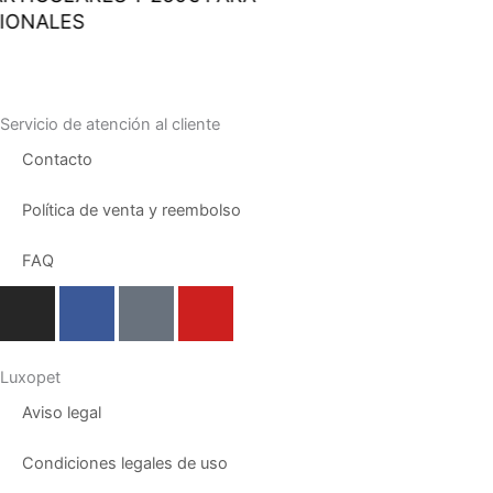
IONALES
Servicio de atención al cliente
Contacto
Política de venta y reembolso
FAQ
I
F
T
Y
n
a
i
o
s
c
k
u
t
e
t
t
Luxopet
a
b
o
u
Aviso legal
g
o
k
b
r
o
e
Condiciones legales de uso
a
k