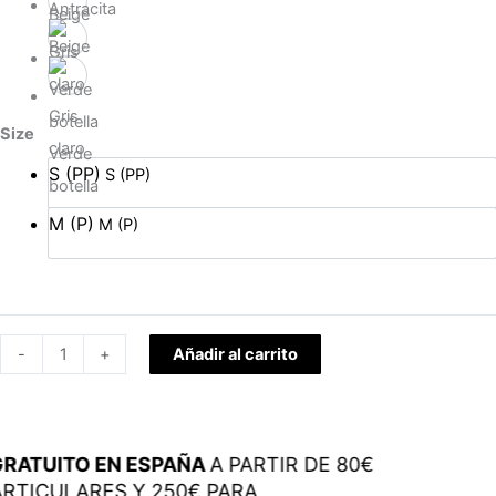
Antracita
Beige
Gris
Size
claro
Verde
S (PP)
S (PP)
botella
M (P)
M (P)
-
+
Añadir al carrito
RATUITO EN ESPAÑA
A PARTIR DE 80€
RTICULARES Y 250€ PARA