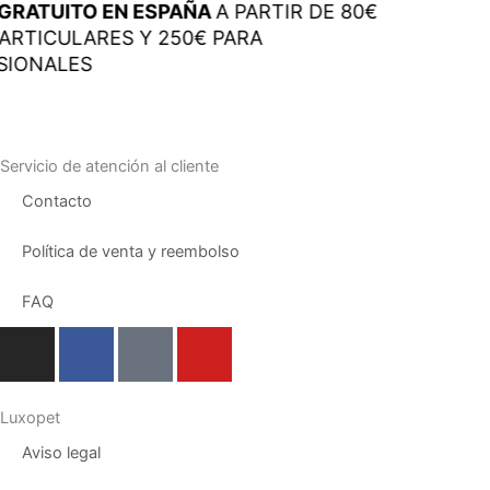
GRATUITO EN ESPAÑA
A PARTIR DE 80€
ARTICULARES Y 250€ PARA
SIONALES
Servicio de atención al cliente
Contacto
Política de venta y reembolso
FAQ
I
F
T
Y
n
a
i
o
s
c
k
u
t
e
t
t
Luxopet
a
b
o
u
Aviso legal
g
o
k
b