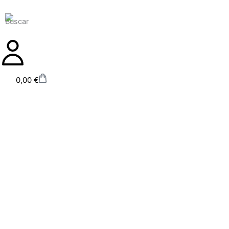
Ir
al
contenido
Carrito
0,00
€