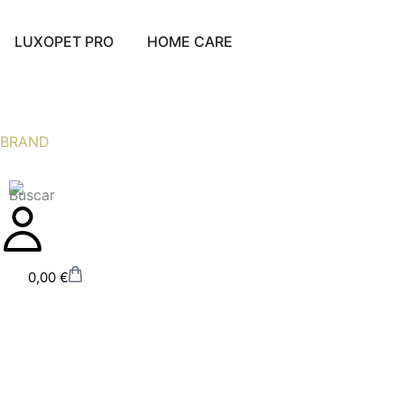
Ir
al
Abrir LUXOPET PRO
Abrir HOME CARE
LUXOPET PRO
HOME CARE
contenido
BRAND
Carrito
0,00
€