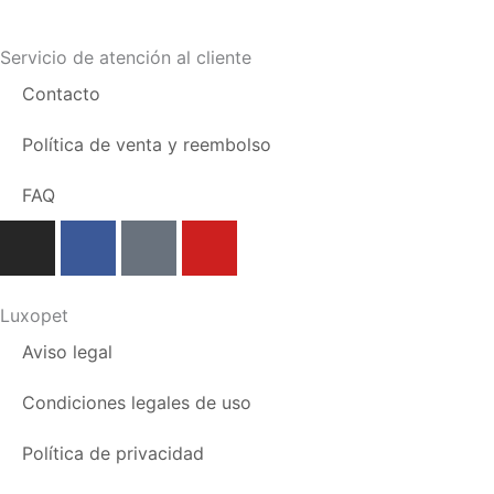
Servicio de atención al cliente
Contacto
Política de venta y reembolso
FAQ
I
F
T
Y
n
a
i
o
s
c
k
u
t
e
t
t
Luxopet
a
b
o
u
Aviso legal
g
o
k
b
r
o
e
Condiciones legales de uso
a
k
m
Política de privacidad