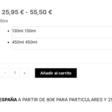
Rango
25,95
€
-
55,50
€
de
Perfume
Size
precios:
Forever
desde
130ml
130ml
Liss
25,95 €
cantidad
hasta
450ml
450ml
55,50 €
-
+
Añadir al carrito
PAÑA
A PARTIR DE 80€ PARA PARTICULARES Y 250