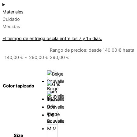
Materiales
Cuidado
Medidas
El tiempo de entrega oscila entre los 7 y 15 días.
Rango de precios: desde 140,00 € hasta
140,00
€
-
290,00
€
290,00 €
Color tapizado
Beige
Bouvelle
Gris
claro
Taupe
S
S
Bouvelle
Bouvelle
M
M
Size