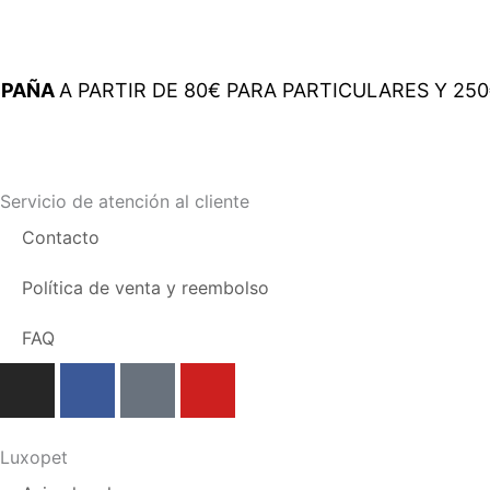
II
Purple
Galaxy
ÑA
A PARTIR DE 80€ PARA PARTICULARES Y 250€ 
cantidad
Servicio de atención al cliente
Contacto
Política de venta y reembolso
FAQ
I
F
T
Y
n
a
i
o
s
c
k
u
t
e
t
t
Luxopet
a
b
o
u