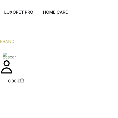
Ir
al
Abrir LUXOPET PRO
Abrir HOME CARE
LUXOPET PRO
HOME CARE
contenido
BRAND
Carrito
0,00
€