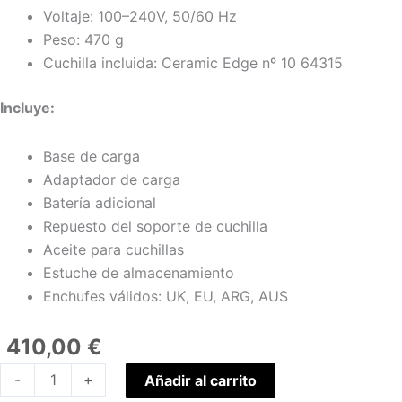
Voltaje: 100–240V, 50/60 Hz
Peso: 470 g
Cuchilla incluida: Ceramic Edge nº 10 64315
Incluye:
Base de carga
Adaptador de carga
Batería adicional
Repuesto del soporte de cuchilla
Aceite para cuchillas
Estuche de almacenamiento
Enchufes válidos: UK, EU, ARG, AUS
410,00
€
Pulse
-
+
Añadir al carrito
ZR