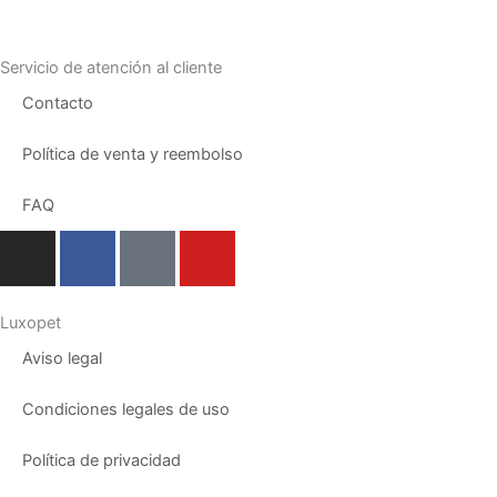
Servicio de atención al cliente
Contacto
Política de venta y reembolso
FAQ
I
F
T
Y
n
a
i
o
s
c
k
u
t
e
t
t
Luxopet
a
b
o
u
Aviso legal
g
o
k
b
r
o
e
Condiciones legales de uso
a
k
m
Política de privacidad