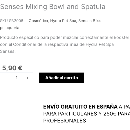
Senses Mixing Bowl and Spatula
SKU
SB2006
Cosmética
,
Hydra Pet Spa
,
Senses Bliss
peluquería
Producto específico para poder mezclar correctamente el Booster
con el Conditioner de la respectiva línea de Hydra Pet Spa
Senses.
5,90
€
Senses
-
+
Añadir al carrito
Mixing
Bowl
and
Spatula
ENVÍO GRATUITO EN ESPAÑA
A PA
cantidad
PARA PARTICULARES Y 250€ PAR
PROFESIONALES