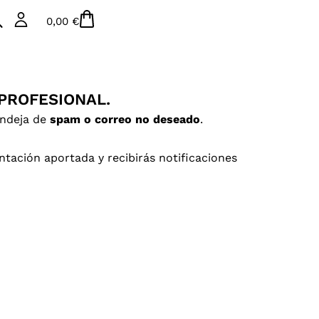
Carrito
0,00
€
PROFESIONAL.
andeja de
spam o correo no deseado
.
ación aportada y recibirás notificaciones