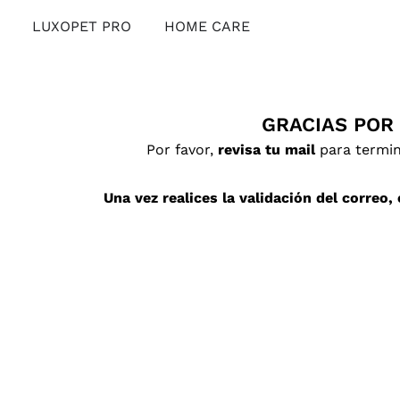
Ir
Abrir LUXOPET PRO
Abrir HOME CARE
LUXOPET PRO
HOME CARE
al
contenido
GRACIAS POR
Por favor,
revisa tu mail
para termin
Una vez realices la validación del correo,